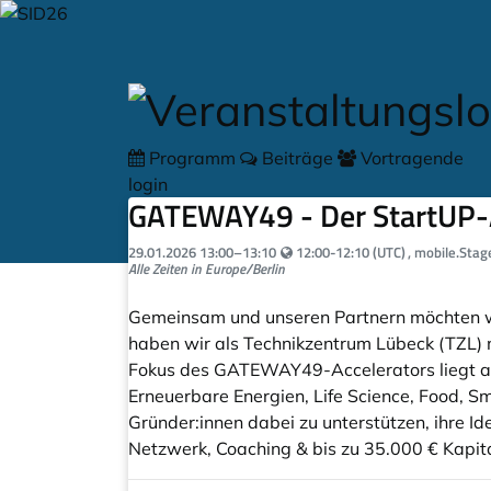
Zum Hauptteil springen
Programm
Beiträge
Vortragende
login
GATEWAY49 - Der StartUP-A
Your local time:
29.01.2026
13:00
–
13:10
12:00-12:10 (UTC)
, mobile.Stag
Alle Zeiten in Europe/Berlin
Gemeinsam und unseren Partnern möchten wi
haben wir als Technikzentrum Lübeck (TZL) 
Fokus des GATEWAY49-Accelerators liegt auf 
Erneuerbare Energien, Life Science, Food, Sm
Gründer:innen dabei zu unterstützen, ihre 
Netzwerk, Coaching & bis zu 35.000 € Kapita