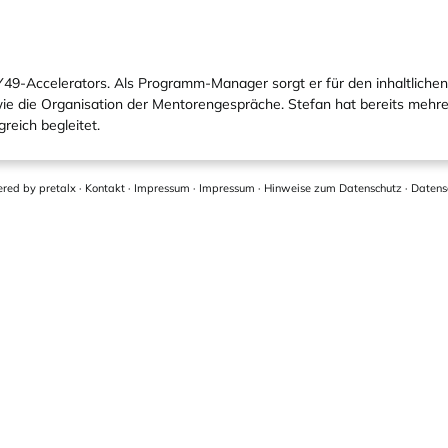
AY49-Accelerators. Als Programm-Manager sorgt er für den inhaltlic
 die Organisation der Mentoren­gespräche. Stefan hat bereits mehre
greich begleitet.
red by
pretalx
·
Kontakt
·
Impressum
·
Impressum
·
Hinweise zum Datenschutz
·
Datens